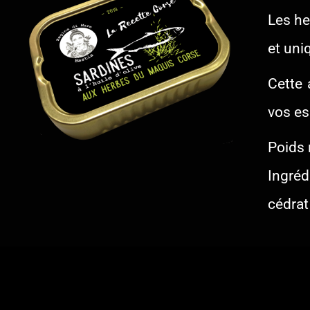
Les he
et uniq
Cette 
vos es
Poids 
Ingréd
cédrat